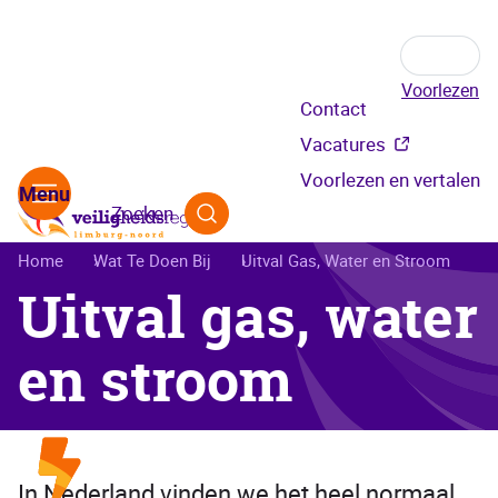
Voorlezen
Secundair
Contact
menu
Vacatures
Voorlezen en vertalen
Zoeken
Kruimelpad
Home
Wat Te Doen Bij
Uitval Gas, Water en Stroom
Uitval gas, water
en stroom
In Nederland vinden we het heel normaal