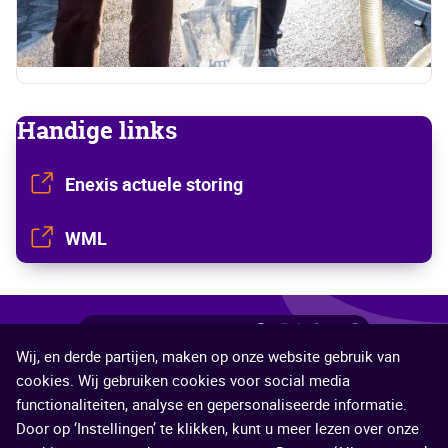
Handige links
Enexis actuele storing
WML
Deel
Deel
Deel
Deel
Deel
Deel deze pagina
Wij, en derde partijen, maken op onze website gebruik van
deze
deze
deze
deze
deze
©2026 Veiligheidsregio Limburg-Noord
cookies. Wij gebruiken cookies voor social media
pagina
pagina
pagina
pagina
pagina
functionaliteiten, analyse en gepersonaliseerde informatie.
Contact
Proclaimer
Cookies
Service
via
op
op
op
op
Door op ‘Instellingen’ te klikken, kunt u meer lezen over onze