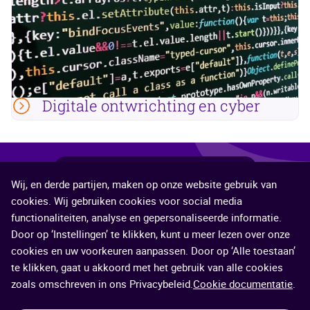
Digitale ontwrichting en cyber
Deel
Deel
Deel
Deel
Deel
Deel deze pagina
Wij, en derde partijen, maken op onze website gebruik van
deze
deze
deze
deze
deze
©2026 Veiligheidsregio Limburg-Noord
cookies. Wij gebruiken cookies voor social media
pagina
pagina
pagina
pagina
pagina
functionaliteiten, analyse en gepersonaliseerde informatie.
Contact
Proclaimer
Cookies
Service
via
op
op
op
op
Door op ‘Instellingen’ te klikken, kunt u meer lezen over onze
cookies en uw voorkeuren aanpassen. Door op ‘Alle toestaan’
e-
Facebook
X
LinkedIn
WhatsApp
te klikken, gaat u akkoord met het gebruik van alle cookies
mail
(voorheen
zoals omschreven in ons Privacybeleid.
Cookie documentatie
bekend