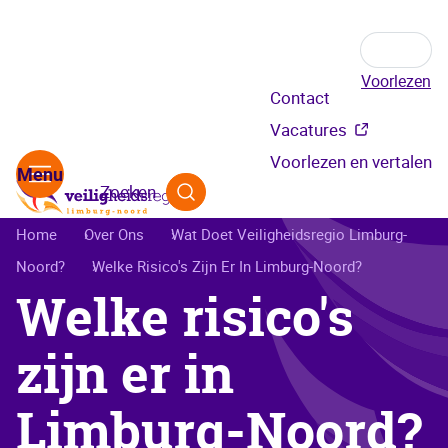
Voorlezen
Secundair
Contact
menu
Vacatures
Voorlezen en vertalen
Zoeken
Kruimelpad
Home
Over Ons
Wat Doet Veiligheidsregio Limburg-
Noord?
Welke Risico's Zijn Er In Limburg-Noord?
Welke risico's
zijn er in
Limburg-Noord?