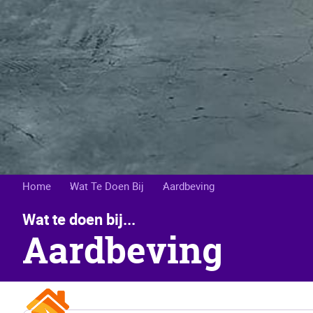
Kruimelpad
Home
Wat Te Doen Bij
Aardbeving
Wat te doen bij...
Aardbeving