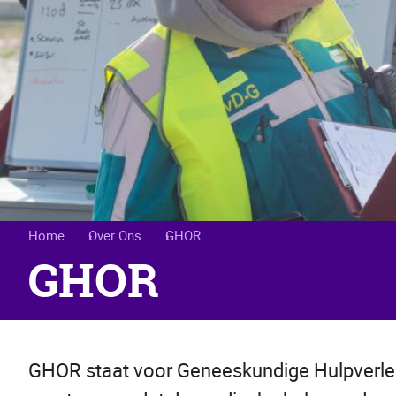
Kruimelpad
Home
Over Ons
GHOR
GHOR
GHOR staat voor Geneeskundige Hulpverlen