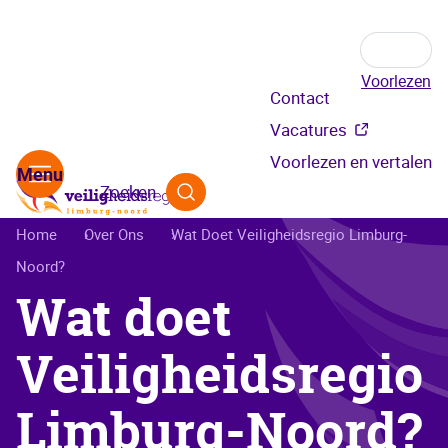
Voorlezen
Secundair
Contact
menu
Vacatures
Voorlezen en vertalen
Zoeken
Kruimelpad
Home
Over Ons
Wat Doet Veiligheidsregio Limburg-
Noord?
Wat doet
Veiligheidsregio
Limburg-Noord?