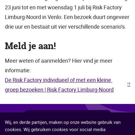
23 juni tot en met woensdag 1 juli bij Risk Factory
Limburg-Noord in Venlo. Een bezoek duurt ongeveer
drie uur en bestaat uit vier verschillende scenario’s.
Meld je aan!
Meer weten of aanmelden? Hier vind je meer
informatie:
De Risk Factory individueel of met een kleine 
groep bezoeken | Risk Factory Limburg-Noord
Deel
Deel
Deel
Deel
Deel
Deel deze pagina
Wij, en derde partijen, maken op onze website gebruik van
deze
deze
deze
deze
deze
©2026 Veiligheidsregio Limburg-Noord
cookies. Wij gebruiken cookies voor social media
pagina
pagina
pagina
pagina
pagina