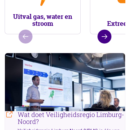
Uitval gas, water en
stroom
Extree
Wat doet Veiligheidsregio Limburg-
Noord?