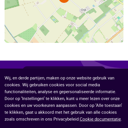
Deel
Deel
Deel
Deel
Deel
Deel deze pagina
Wij, en derde partijen, maken op onze website gebruik van
deze
deze
deze
deze
deze
©2026 Veiligheidsregio Limburg-Noord
cookies. Wij gebruiken cookies voor social media
pagina
pagina
pagina
pagina
pagina
functionaliteiten, analyse en gepersonaliseerde informatie.
Contact
Proclaimer
Cookies
Service
via
op
op
op
op
Door op ‘Instellingen’ te klikken, kunt u meer lezen over onze
cookies en uw voorkeuren aanpassen. Door op ‘Alle toestaan’
e-
Facebook
X
LinkedIn
WhatsApp
te klikken, gaat u akkoord met het gebruik van alle cookies
mail
(voorheen
zoals omschreven in ons Privacybeleid.
Cookie documentatie
bekend