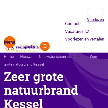
Voorlezen
Secundair
Contact
menu
Vacatures
Voorlezen en vertalen
Zoeken
Kruimelpad
Home
Nieuws
Nieuwsberichten incidenten
Zeer
grote natuurbrand Kessel
Zeer grote
natuurbrand
Kessel