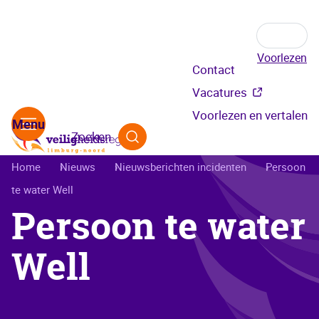
Voorlezen
Secundair
Contact
menu
Vacatures
Voorlezen en vertalen
Zoeken
Kruimelpad
Home
Nieuws
Nieuwsberichten incidenten
Persoon
te water Well
Persoon te water
Well