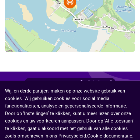
Deel
Deel
Deel
Deel
Deel
Deel deze pagina
Wij, en derde partijen, maken op onze website gebruik van
deze
deze
deze
deze
deze
©2026 Veiligheidsregio Limburg-Noord
cookies. Wij gebruiken cookies voor social media
pagina
pagina
pagina
pagina
pagina
functionaliteiten, analyse en gepersonaliseerde informatie.
Contact
Proclaimer
Cookies
Service
via
op
op
op
op
Door op ‘Instellingen’ te klikken, kunt u meer lezen over onze
cookies en uw voorkeuren aanpassen. Door op ‘Alle toestaan’
e-
Facebook
X
LinkedIn
WhatsApp
te klikken, gaat u akkoord met het gebruik van alle cookies
mail
(voorheen
zoals omschreven in ons Privacybeleid.
Cookie documentatie