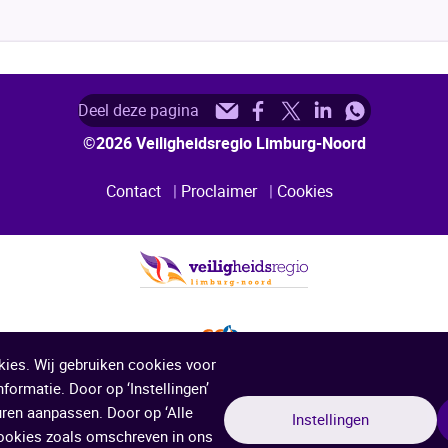
Deel
Deel
Deel
Deel
Deel
Deel deze pagina
deze
deze
deze
deze
deze
©2026 Veiligheidsregio Limburg-Noord
pagina
pagina
pagina
pagina
pagina
Contact
Proclaimer
Cookies
Service
via
op
op
op
op
e-
Facebook
X
LinkedIn
WhatsApp
mail
(voorheen
bekend
als
kies. Wij gebruiken cookies voor
Twitter)
formatie. Door op ‘Instellingen’
uren aanpassen. Door op ‘Alle
Instellingen
 cookies zoals omschreven in ons