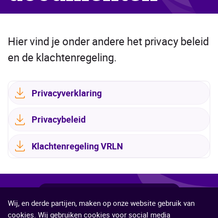
Hier vind je onder andere het privacy beleid
en de klachtenregeling.
Privacyverklaring
Privacybeleid
Klachtenregeling VRLN
Deel
Deel
Deel
Deel
Deel
Deel deze pagina
Wij, en derde partijen, maken op onze website gebruik van
deze
deze
deze
deze
deze
©2026 Veiligheidsregio Limburg-Noord
cookies. Wij gebruiken cookies voor social media