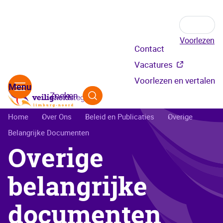
Voorlezen
Secundair
Contact
menu
Vacatures
Voorlezen en vertalen
Zoeken
Kruimelpad
Home
Over Ons
Beleid en Publicaties
Overige
Belangrijke Documenten
Overige
belangrijke
documenten