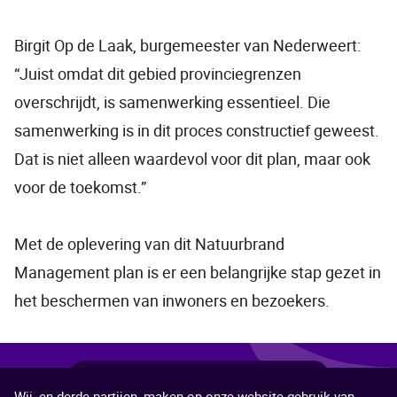
Birgit Op de Laak, burgemeester van Nederweert:
“Juist omdat dit gebied provinciegrenzen
overschrijdt, is samenwerking essentieel. Die
samenwerking is in dit proces constructief geweest.
Dat is niet alleen waardevol voor dit plan, maar ook
voor de toekomst.”
Met de oplevering van dit Natuurbrand
Management plan is er een belangrijke stap gezet in
het beschermen van inwoners en bezoekers.
Deel
Deel
Deel
Deel
Deel
Deel deze pagina
Wij, en derde partijen, maken op onze website gebruik van