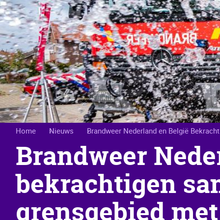
Kruimelpad
Home
Nieuws
Brandweer Nederland en België Bekrach
Brandweer Neder
bekrachtigen sa
grensgebied met