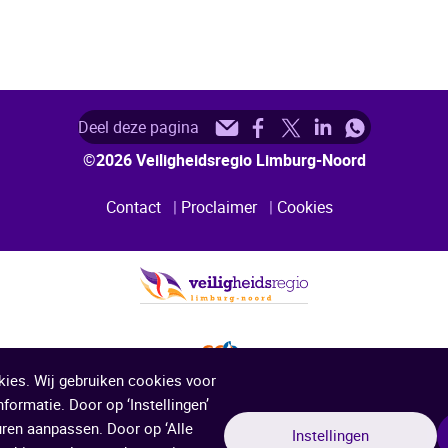
Deel
Deel
Deel
Deel
Deel
Deel deze pagina
deze
deze
deze
deze
deze
©2026 Veiligheidsregio Limburg-Noord
pagina
pagina
pagina
pagina
pagina
Contact
Proclaimer
Cookies
Service
via
op
op
op
op
e-
Facebook
X
LinkedIn
WhatsApp
mail
(voorheen
bekend
als
kies. Wij gebruiken cookies voor
Twitter)
formatie. Door op ‘Instellingen’
uren aanpassen. Door op ‘Alle
Instellingen