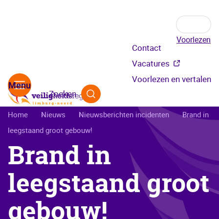
Voorlezen
Secundair
Contact
menu
Vacatures
Voorlezen en vertalen
Zoeken
Kruimelpad
Home
Nieuws
Nieuwsberichten incidenten
Brand in
leegstaand groot gebouw!
Brand in
leegstaand groot
gebouw!